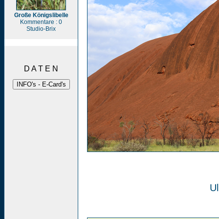
Große Königslibelle
Kommentare : 0
Studio-Brix
D A T E N
Ul