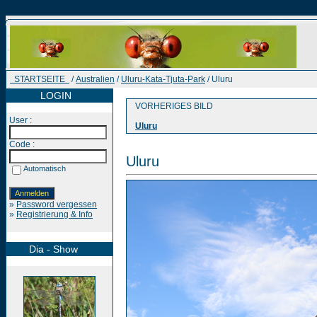
STARTSEITE
/
Australien
/
Uluru-Kata-Tjuta-Park
/ Uluru
LOGIN
VORHERIGES BILD
User :
Uluru
Code :
Uluru
Automatisch
»
Password vergessen
»
Registrierung & Info
Dia - Show