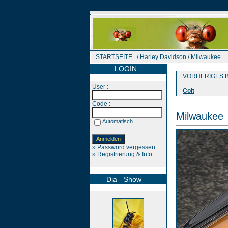
STARTSEITE
/
Harley Davidson
/ Milwaukee
LOGIN
VORHERIGES B
User :
Colt
Code :
Milwaukee
Automatisch
»
Password vergessen
»
Registrierung & Info
Dia - Show