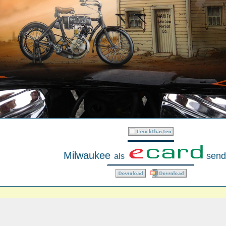
Milwaukee
send
als