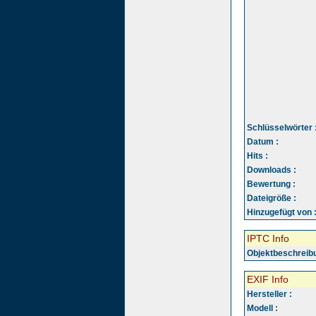
Schlüsselwörter 
Datum :
Hits :
Downloads :
Bewertung :
Dateigröße :
Hinzugefügt von 
IPTC Info
Objektbeschreibu
EXIF Info
Hersteller :
Modell :