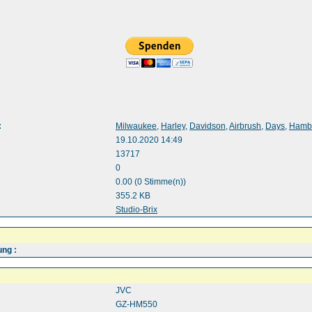
:
Milwaukee
,
Harley
,
Davidson
,
Airbrush
,
Days
,
Hamb
19.10.2020 14:49
13717
0
0.00 (0 Stimme(n))
355.2 KB
:
Studio-Brix
ng :
JVC
GZ-HM550