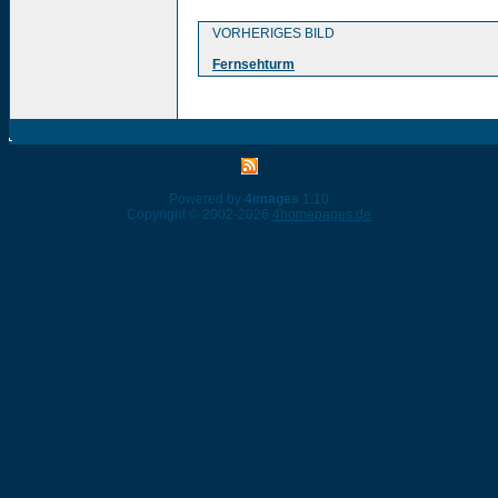
VORHERIGES BILD
Fernsehturm
Powered by
4images
1.10
Copyright © 2002-2026
4homepages.de