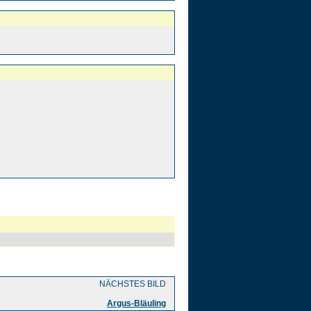
NÄCHSTES BILD
Argus-Bläuling