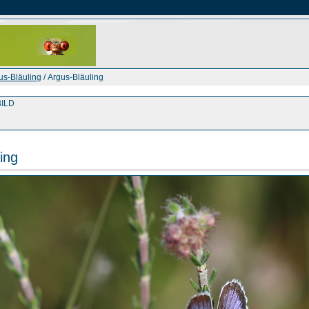
us-Bläuling
/ Argus-Bläuling
ILD
ing