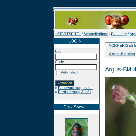
STARTSEITE
/
Schmetterlinge
/
Bläulinge
/
Arg
LOGIN
VORHERIGES B
User :
Argus-Bläuling
Code :
Argus-Bläul
Automatisch
»
Password vergessen
»
Registrierung & Info
Dia - Show