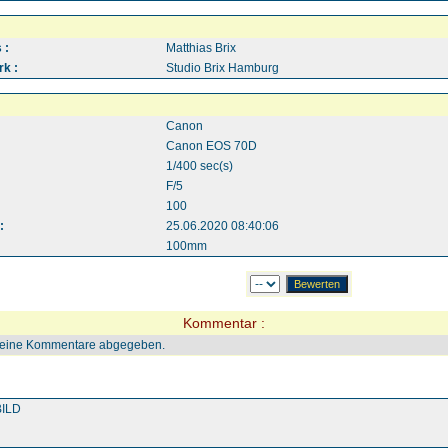
 :
Matthias Brix
k :
Studio Brix Hamburg
Canon
Canon EOS 70D
1/400 sec(s)
F/5
100
:
25.06.2020 08:40:06
100mm
Kommentar :
keine Kommentare abgegeben.
ILD