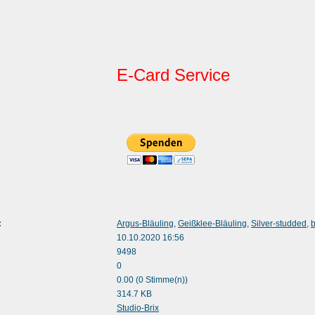
E-Card Service
:
Argus-Bläuling
,
Geißklee-Bläuling
,
Silver-studded
,
b
10.10.2020 16:56
9498
0
0.00 (0 Stimme(n))
314.7 KB
:
Studio-Brix