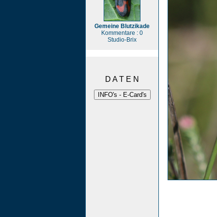
Gemeine Blutzikade
Kommentare : 0
Studio-Brix
D A T E N