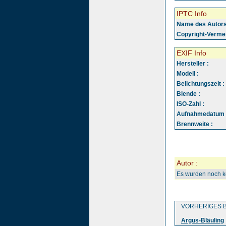
IPTC Info
Name des Autors
Copyright-Vermer
EXIF Info
Hersteller :
Modell :
Belichtungszeit :
Blende :
ISO-Zahl :
Aufnahmedatum 
Brennweite :
Autor :
Es wurden noch 
VORHERIGES B
Argus-Bläuling