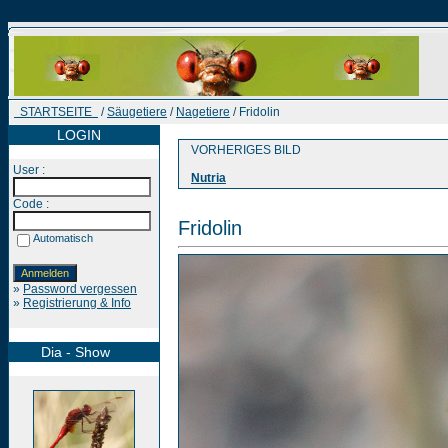
STARTSEITE
/
Säugetiere
/
Nagetiere
/ Fridolin
LOGIN
VORHERIGES BILD
User :
Nutria
Code :
Fridolin
Automatisch
»
Password vergessen
»
Registrierung & Info
Dia - Show