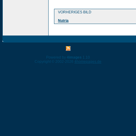
VORHERIGES BILD
Nutria
Powered by
4images
1.10
Copyright © 2002-2026
4homepages.de