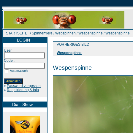
STARTSEITE
/
Spinnentiere
/
Webspinnen
/
Wespenspinne
/ Wespenspinne
LOGIN
VORHERIGES BILD
User :
Wespenspinne
Code :
Wespenspinne
Automatisch
»
Password vergessen
»
Registrierung & Info
Dia - Show