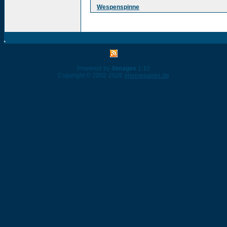
Wespenspinne
Powered by
4images
1.10
Copyright © 2002-2026
4homepages.de