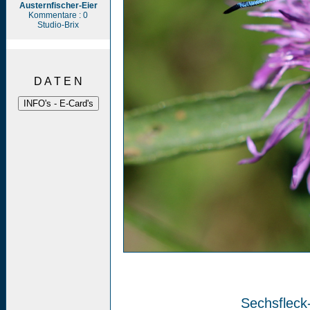
Austernfischer-Eier
Kommentare : 0
Studio-Brix
D A T E N
Sechsfleck