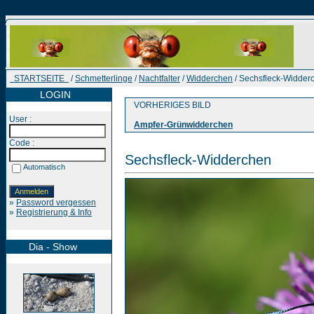
STARTSEITE
/
Schmetterlinge
/
Nachtfalter
/
Widderchen
/ Sechsfleck-Widder
LOGIN
VORHERIGES BILD
User :
Ampfer-Grünwidderchen
Code :
Sechsfleck-Widderchen
Automatisch
»
Password vergessen
»
Registrierung & Info
Dia - Show