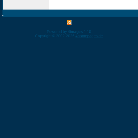
Powered by
4images
1.10
Copyright © 2002-2026
4homepages.de