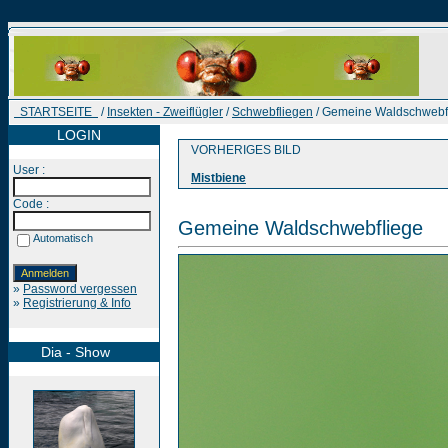
STARTSEITE
/
Insekten - Zweiflügler
/
Schwebfliegen
/ Gemeine Waldschwebf
LOGIN
VORHERIGES BILD
User :
Mistbiene
Code :
Gemeine Waldschwebfliege
Automatisch
»
Password vergessen
»
Registrierung & Info
Dia - Show