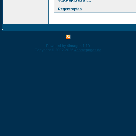
VORHERIGES BILD
Regentropfen
Powered by
4images
1.10
Copyright © 2002-2026
4homepages.de