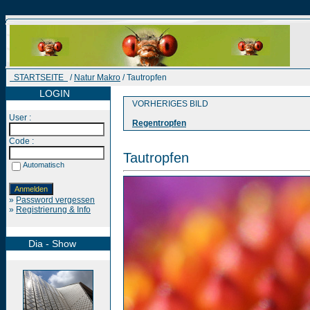
STARTSEITE
/
Natur Makro
/ Tautropfen
LOGIN
VORHERIGES BILD
User :
Regentropfen
Code :
Tautropfen
Automatisch
»
Password vergessen
»
Registrierung & Info
Dia - Show