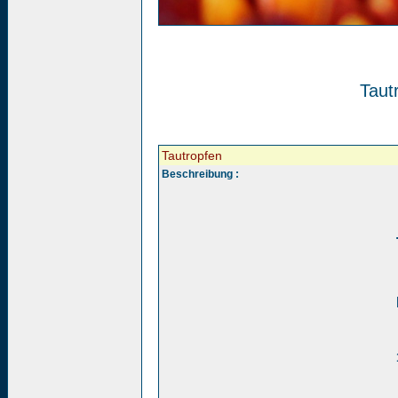
Taut
Tautropfen
Beschreibung :