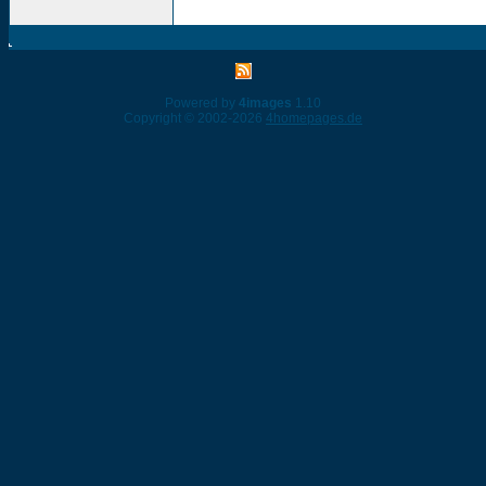
Powered by
4images
1.10
Copyright © 2002-2026
4homepages.de