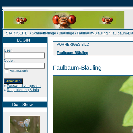
STARTSEITE
/
Schmetterlinge
/
Bläulinge
/
Faulbaum-Bläuling
/ Faulbaum-Blä
LOGIN
VORHERIGES BILD
User :
Faulbaum-Bläuling
Code :
Faulbaum-Bläuling
Automatisch
»
Password vergessen
»
Registrierung & Info
Dia - Show