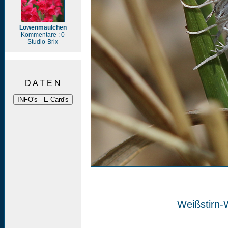
Löwenmäulchen
Kommentare : 0
Studio-Brix
D A T E N
Weißstirn-