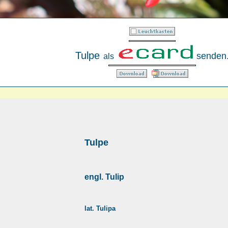
Tulpe
senden
als
Tulpe
engl. Tulip
lat. Tulipa