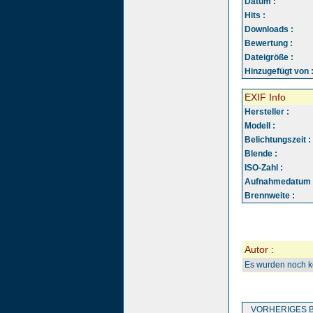
Datum :
Hits :
Downloads :
Bewertung :
Dateigröße :
Hinzugefügt von 
EXIF Info
Hersteller :
Modell :
Belichtungszeit :
Blende :
ISO-Zahl :
Aufnahmedatum 
Brennweite :
Autor :
Es wurden noch 
VORHERIGES B