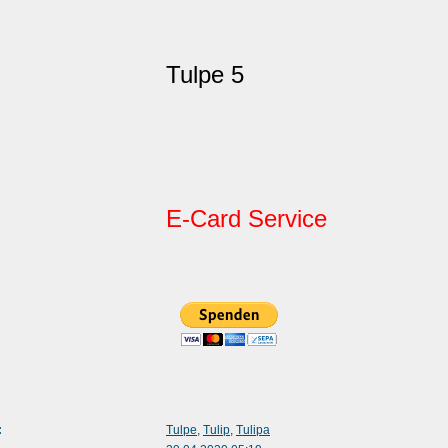
Tulpe 5
E-Card Service
:
Tulpe
,
Tulip
,
Tulipa