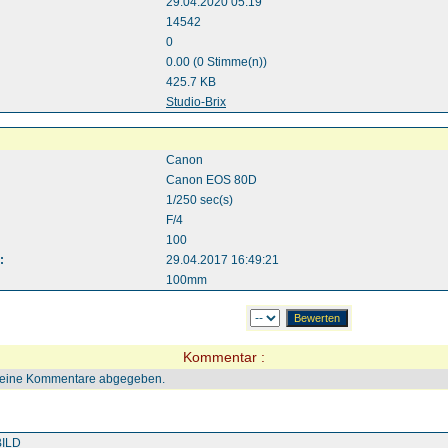
29.04.2020 05:19
14542
0
0.00 (0 Stimme(n))
425.7 KB
:
Studio-Brix
Canon
Canon EOS 80D
1/250 sec(s)
F/4
100
:
29.04.2017 16:49:21
100mm
Kommentar :
keine Kommentare abgegeben.
ILD