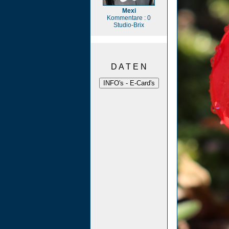
Mexi
Kommentare : 0
Studio-Brix
D A T E N