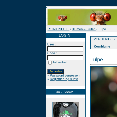
STARTSEITE
/
Blumen & Blüten
/ Tulpe
LOGIN
VORHERIGES B
User :
Kornblume
Code :
Tulpe
Automatisch
»
Password vergessen
»
Registrierung & Info
Dia - Show