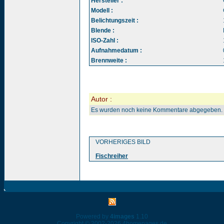
Hersteller :
Modell :
Belichtungszeit :
Blende :
ISO-Zahl :
Aufnahmedatum :
Brennweite :
Autor :
Es wurden noch keine Kommentare abgegeben.
VORHERIGES BILD
Fischreiher
Powered by
4images
1.10
Copyright © 2002-2026
4homepages.de