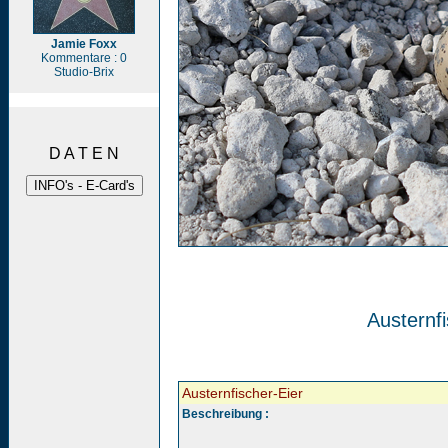
Jamie Foxx
Kommentare : 0
Studio-Brix
D A T E N
Austernfi
Austernfischer-Eier
Beschreibung :