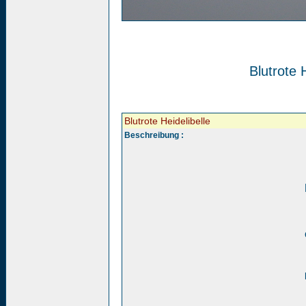
Blutrote H
Blutrote Heidelibelle
Beschreibung :