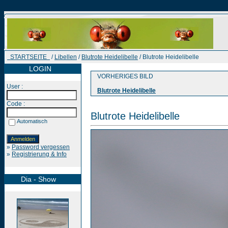
STARTSEITE
/
Libellen
/
Blutrote Heidelibelle
/ Blutrote Heidelibelle
LOGIN
VORHERIGES BILD
User :
Blutrote Heidelibelle
Code :
Blutrote Heidelibelle
Automatisch
»
Password vergessen
»
Registrierung & Info
Dia - Show