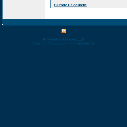
Blutrote Heidelibelle
Powered by
4images
1.10
Copyright © 2002-2026
4homepages.de