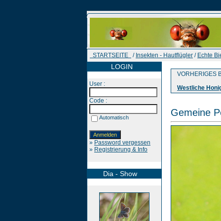
STARTSEITE
/
Insekten - Hautflügler
/
Echte B
LOGIN
VORHERIGES B
User :
Westliche Honi
Code :
Gemeine Pe
Automatisch
»
Password vergessen
»
Registrierung & Info
Dia - Show