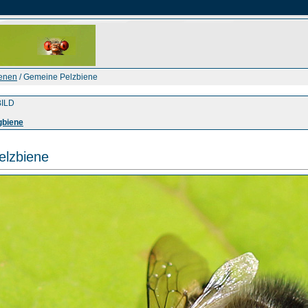
ienen
/ Gemeine Pelzbiene
ILD
gbiene
lzbiene