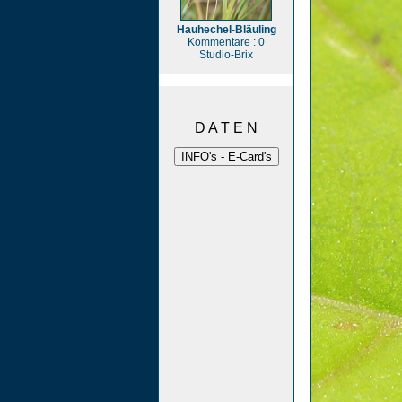
Hauhechel-Bläuling
Kommentare : 0
Studio-Brix
D A T E N