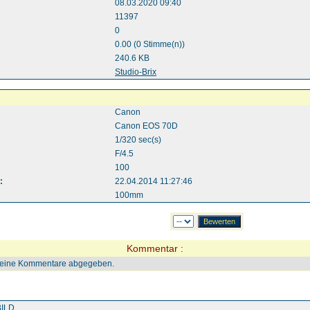
08.03.2020 09:40
11397
0
0.00 (0 Stimme(n))
240.6 KB
:
Studio-Brix
Canon
Canon EOS 70D
1/320 sec(s)
F/4.5
100
:
22.04.2014 11:27:46
100mm
Kommentar :
keine Kommentare abgegeben.
ILD