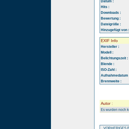
Datum :
Hits :
Downloads :
Bewertung :
Dateigröße :
Hinzugefügt von 
EXIF Info
Hersteller :
Modell :
Belichtungszeit :
Blende :
ISO-Zahl :
Aufnahmedatum 
Brennweite :
Autor :
Es wurden noch 
VORHERIGES B