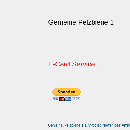
Gemeine Pelzbiene 1
E-Card Service
:
Gemeine
,
Pelzbiene
,
Hairy-footed
,
flower
,
bee
,
Anth