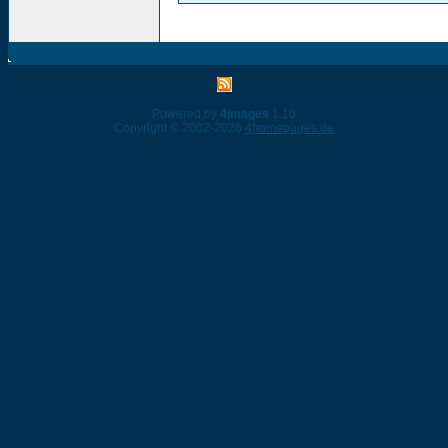
Powered by
4images
1.10
Copyright © 2002-2026
4homepages.de