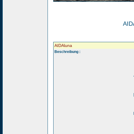
AID
AIDAluna
Beschreibung :