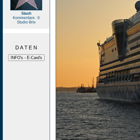
Slash
Kommentare : 0
Studio-Brix
D A T E N