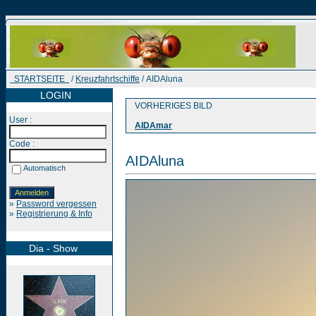
STARTSEITE
/
Kreuzfahrtschiffe
/ AIDAluna
LOGIN
VORHERIGES BILD
User :
AIDAmar
Code :
AIDAluna
Automatisch
»
Password vergessen
»
Registrierung & Info
Dia - Show