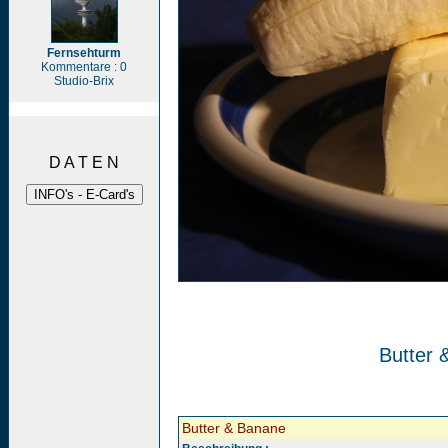
Fernsehturm
Kommentare : 0
Studio-Brix
D A T E N
Butter 
Butter & Banane