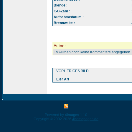
Blende :
ISO-Zahl :
Aufnahmedatum :
Brennweite :
Autor :
Es wurden noch keine Kommentare abgegeben.
VORHERIGES BILD
Eier Art
Powered by
4images
1.10
Copyright © 2002-2026
4homepages.de