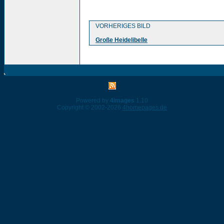
VORHERIGES BILD
Große Heidelibelle
Powered by
4images
1.10
Copyright © 2002-2026
4homepages.de