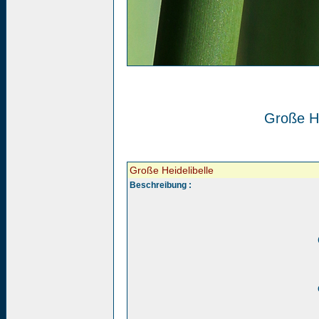
Große He
Große Heidelibelle
Beschreibung :