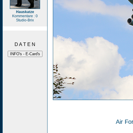
Hauskatze
Kommentare : 0
Studio-Brix
D A T E N
Air Fo