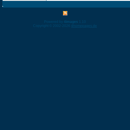
Powered by
4images
1.10
Copyright © 2002-2026
4homepages.de