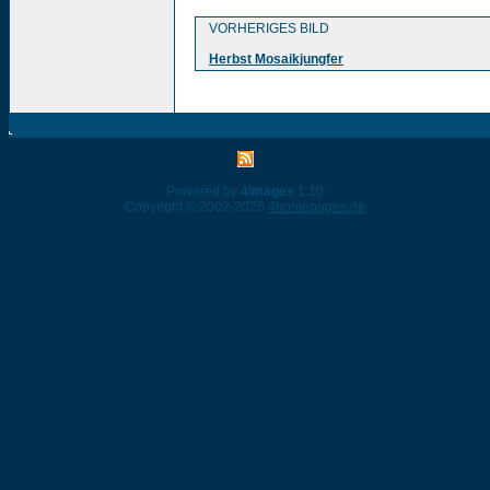
VORHERIGES BILD
Herbst Mosaikjungfer
Powered by
4images
1.10
Copyright © 2002-2026
4homepages.de