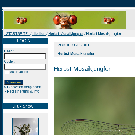
STARTSEITE
/
Libellen
/
Herbst-Mosaikjungfer
/ Herbst Mosaikjungfer
LOGIN
VORHERIGES BILD
User :
Herbst Mosaikjungfer
Code :
Herbst Mosaikjungfer
Automatisch
»
Password vergessen
»
Registrierung & Info
Dia - Show