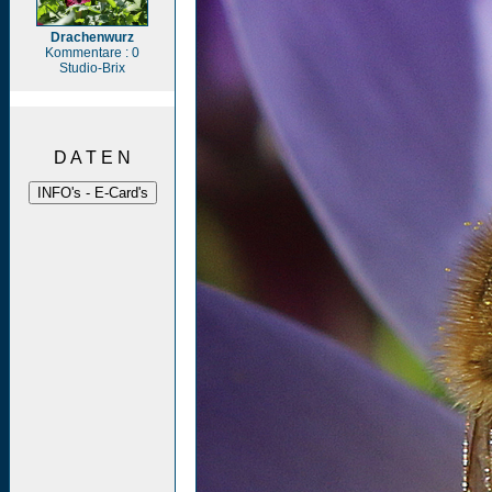
Drachenwurz
Kommentare : 0
Studio-Brix
D A T E N