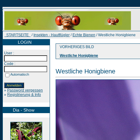
STARTSEITE
/
Insekten - Hautflügler
/
Echte Bienen
/ Westliche Honigbiene
LOGIN
VORHERIGES BILD
User :
Westliche Honigbiene
Code :
Westliche Honigbiene
Automatisch
»
Password vergessen
»
Registrierung & Info
Dia - Show