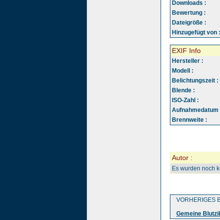
Downloads :
Bewertung :
Dateigröße :
Hinzugefügt von 
EXIF Info
Hersteller :
Modell :
Belichtungszeit :
Blende :
ISO-Zahl :
Aufnahmedatum 
Brennweite :
Autor :
Es wurden noch 
VORHERIGES B
Gemeine Blutzi