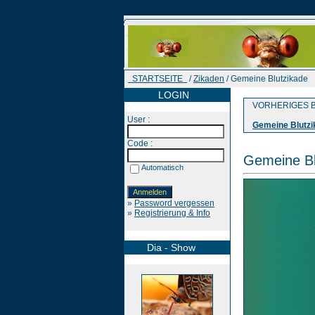
STARTSEITE
/
Zikaden
/ Gemeine Blutzikade
LOGIN
VORHERIGES B
User :
Gemeine Blutzi
Code :
Gemeine Bl
Automatisch
»
Password vergessen
»
Registrierung & Info
Dia - Show