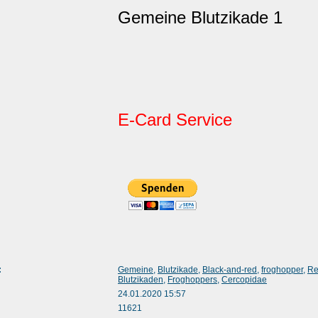
Gemeine Blutzikade 1
E-Card Service
:
Gemeine
,
Blutzikade
,
Black-and-red
,
froghopper
,
Re
Blutzikaden
,
Froghoppers
,
Cercopidae
24.01.2020 15:57
11621