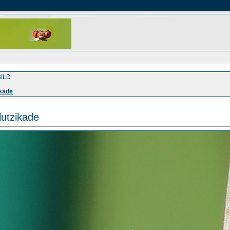
ILD
kade
utzikade