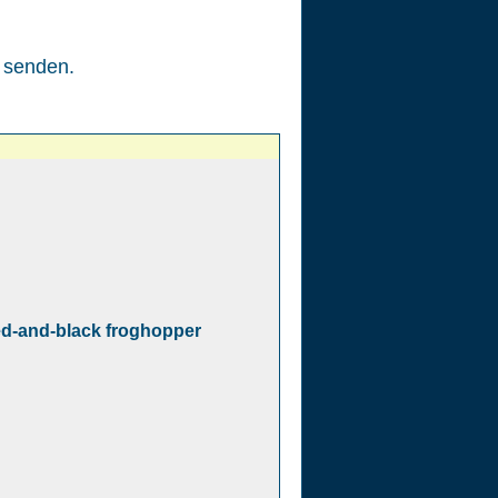
senden.
ed-and-black froghopper