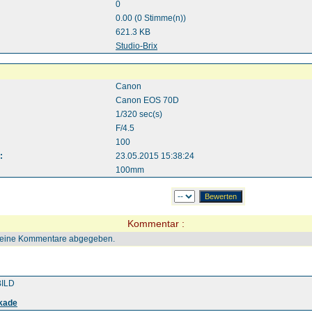
0
0.00 (0 Stimme(n))
621.3 KB
:
Studio-Brix
Canon
Canon EOS 70D
1/320 sec(s)
F/4.5
100
:
23.05.2015 15:38:24
100mm
Kommentar :
keine Kommentare abgegeben.
ILD
kade