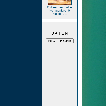
Erdbeerbaumfalter
Kommentare : 0
Studio-Brix
D A T E N