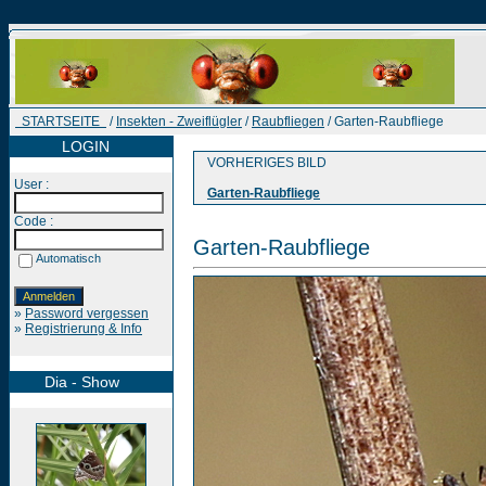
STARTSEITE
/
Insekten - Zweiflügler
/
Raubfliegen
/ Garten-Raubfliege
LOGIN
VORHERIGES BILD
User :
Garten-Raubfliege
Code :
Garten-Raubfliege
Automatisch
»
Password vergessen
»
Registrierung & Info
Dia - Show