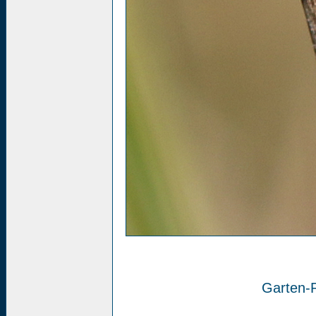
Garten-R