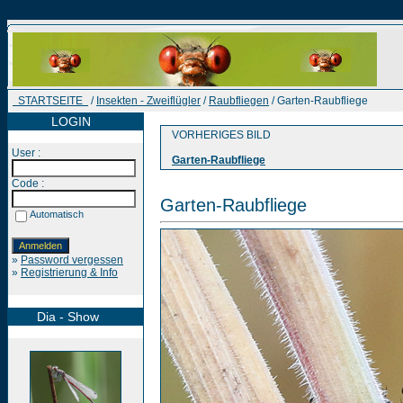
STARTSEITE
/
Insekten - Zweiflügler
/
Raubfliegen
/ Garten-Raubfliege
LOGIN
VORHERIGES BILD
User :
Garten-Raubfliege
Code :
Garten-Raubfliege
Automatisch
»
Password vergessen
»
Registrierung & Info
Dia - Show