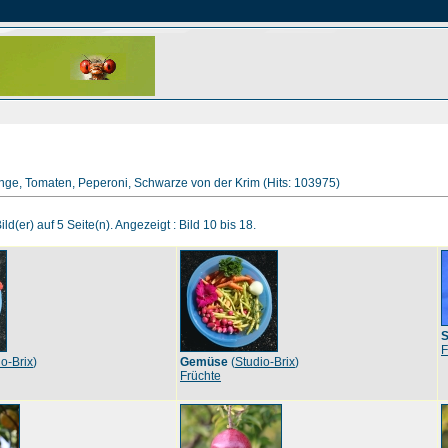
range, Tomaten, Peperoni, Schwarze von der Krim (Hits: 103975)
ld(er) auf 5 Seite(n). Angezeigt : Bild 10 bis 18.
S
F
io-Brix
)
Gemüse
(
Studio-Brix
)
Früchte