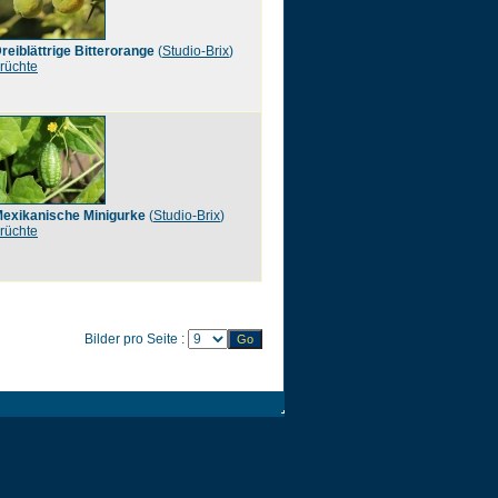
reiblättrige Bitterorange
(
Studio-Brix
)
rüchte
exikanische Minigurke
(
Studio-Brix
)
rüchte
Bilder pro Seite :