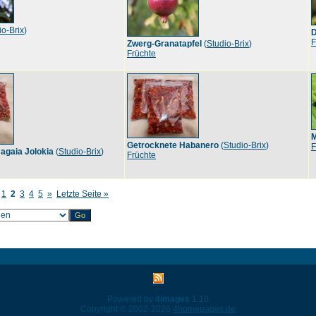
io-Brix
)
D
F
Zwerg-Granatapfel
(
Studio-Brix
)
Früchte
M
Getrocknete Habanero
(
Studio-Brix
)
F
agaia Jolokia
(
Studio-Brix
)
Früchte
1
2
3
4
5
»
Letzte Seite »
Powered by
4images
1.10
Copyright © 2002-2026
4homepages.de