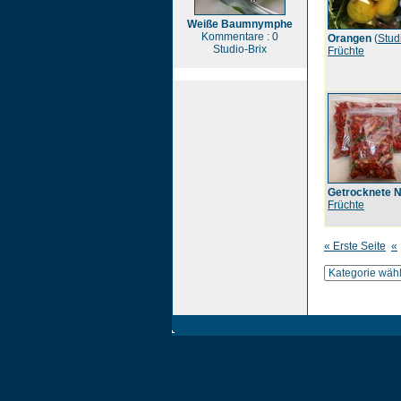
Weiße Baumnymphe
Kommentare : 0
Orangen
(
Stud
Studio-Brix
Früchte
Getrocknete N
Früchte
« Erste Seite
«