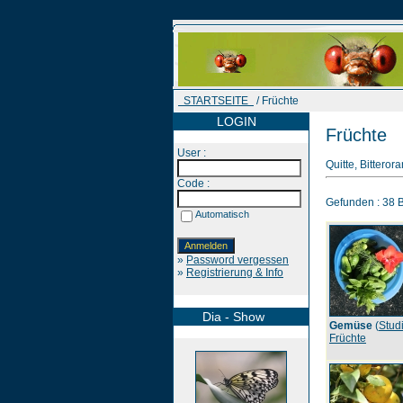
STARTSEITE
/ Früchte
LOGIN
Früchte
User :
Quitte, Bittero
Code :
Gefunden : 38 Bi
Automatisch
»
Password vergessen
»
Registrierung & Info
Dia - Show
Gemüse
(
Stud
Früchte