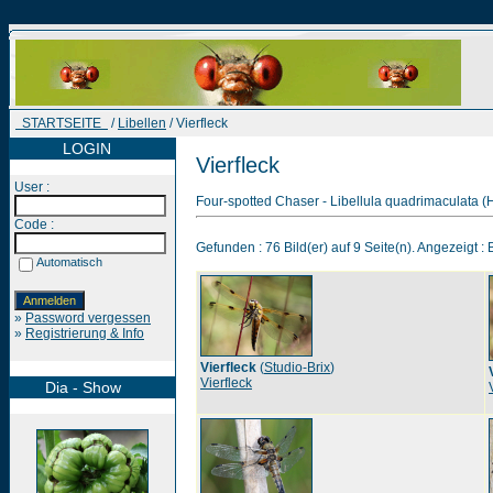
STARTSEITE
/
Libellen
/ Vierfleck
LOGIN
Vierfleck
User :
Four-spotted Chaser - Libellula quadrimaculata (
Code :
Gefunden : 76 Bild(er) auf 9 Seite(n). Angezeigt : B
Automatisch
»
Password vergessen
»
Registrierung & Info
Vierfleck
(
Studio-Brix
)
Vierfleck
Dia - Show