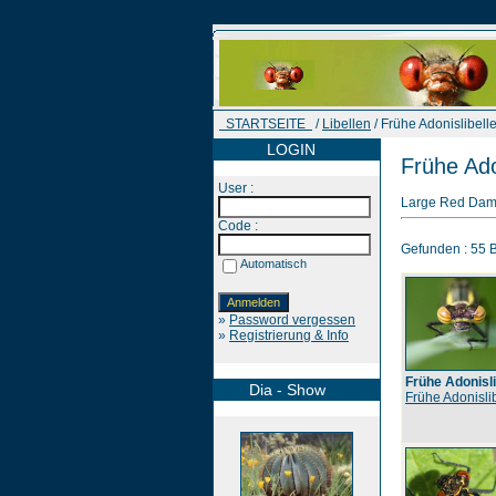
STARTSEITE
/
Libellen
/ Frühe Adonislibell
LOGIN
Frühe Ado
User :
Large Red Dams
Code :
Gefunden : 55 Bi
Automatisch
»
Password vergessen
»
Registrierung & Info
Frühe Adonisli
Dia - Show
Frühe Adonisli