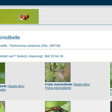
e
nislibelle
elfly - Pyrrhosoma nymphula (Hits: 199738)
ld(er) auf 7 Seite(n). Angezeigt : Bild 28 bis 36.
Frühe Adonislibelle
(
Studio-Brix
)
belle
(
Studio-Brix
)
Frühe Adonislibelle
belle
F
F