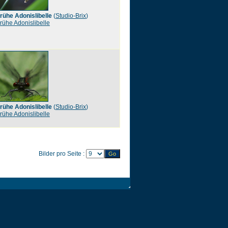
rühe Adonislibelle
(
Studio-Brix
)
rühe Adonislibelle
rühe Adonislibelle
(
Studio-Brix
)
rühe Adonislibelle
Bilder pro Seite :