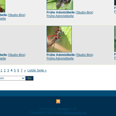
F
F
Frühe Adonislibelle
(
Studio-Brix
)
belle
(
Studio-Brix
)
Frühe Adonislibelle
belle
F
belle
(
Studio-Brix
)
Frühe Adonislibelle
(
Studio-Brix
)
F
belle
Frühe Adonislibelle
1
2
3
4
5
6
7
»
Letzte Seite »
Powered by
4images
1.10
Copyright © 2002-2026
4homepages.de