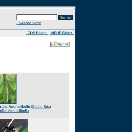
Erweiterte Suche
​ TOP Bilder
NEUE Bilder
rühe Adonislibelle
(
Studio-Brix
)
rühe Adonislibelle