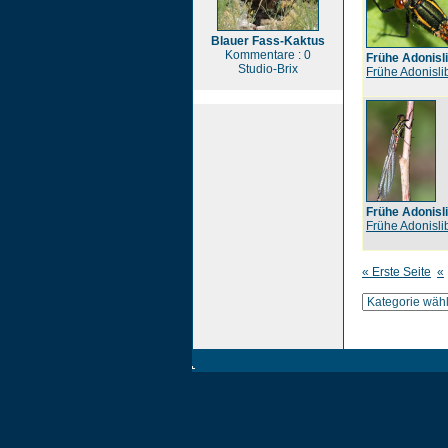
Blauer Fass-Kaktus
Kommentare : 0
Frühe Adonisli
Studio-Brix
Frühe Adonisli
Frühe Adonisli
Frühe Adonisli
« Erste Seite
«