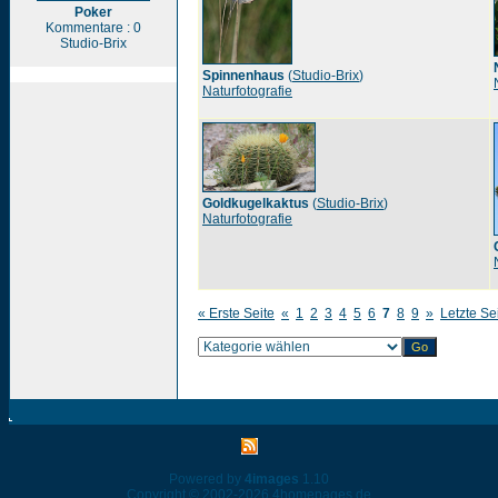
Poker
Kommentare : 0
Studio-Brix
Spinnenhaus
(
Studio-Brix
)
Naturfotografie
Goldkugelkaktus
(
Studio-Brix
)
Naturfotografie
« Erste Seite
«
1
2
3
4
5
6
7
8
9
»
Letzte Se
Powered by
4images
1.10
Copyright © 2002-2026
4homepages.de