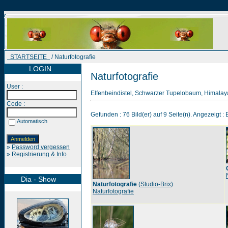
STARTSEITE
/ Naturfotografie
LOGIN
Naturfotografie
User :
Elfenbeindistel, Schwarzer Tupelobaum, Himalay
Code :
Gefunden : 76 Bild(er) auf 9 Seite(n). Angezeigt : B
Automatisch
»
Password vergessen
»
Registrierung & Info
Dia - Show
Naturfotografie
(
Studio-Brix
)
Naturfotografie