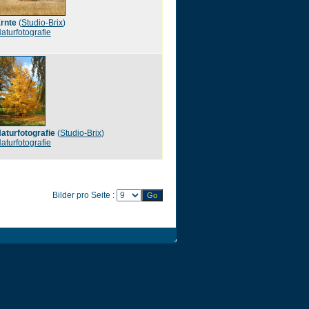
rnte
(
Studio-Brix
)
aturfotografie
aturfotografie
(
Studio-Brix
)
aturfotografie
Bilder pro Seite :