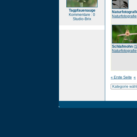
Tagpfauenauge
Naturfotografi
Kommentare : 0
Naturfotografie
Studio-Brix
Schlafmohn
(
S
Naturfotografie
« Erste Seite
«