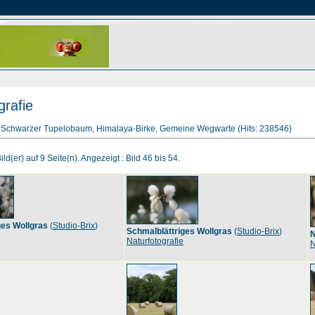
grafie
l, Schwarzer Tupelobaum, Himalaya-Birke, Gemeine Wegwarte (Hits: 238546)
ld(er) auf 9 Seite(n). Angezeigt : Bild 46 bis 54.
ges Wollgras
(
Studio-Brix
)
Schmalblättriges Wollgras
(
Studio-Brix
)
N
Naturfotografie
N