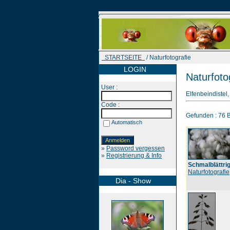
STARTSEITE
/ Naturfotografie
LOGIN
Naturfoto
User :
Elfenbeindiste
Code :
Gefunden : 76 Bi
Automatisch
»
Password vergessen
»
Registrierung & Info
Schmalblättri
Naturfotografie
Dia - Show