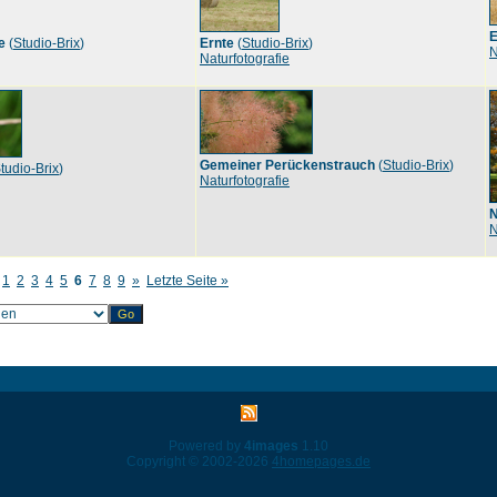
E
e
(
Studio-Brix
)
Ernte
(
Studio-Brix
)
N
Naturfotografie
Gemeiner Perückenstrauch
(
Studio-Brix
)
tudio-Brix
)
Naturfotografie
N
N
1
2
3
4
5
6
7
8
9
»
Letzte Seite »
Powered by
4images
1.10
Copyright © 2002-2026
4homepages.de