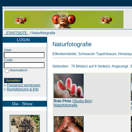
STARTSEITE
/ Naturfotografie
LOGIN
Naturfotografie
User :
Elfenbeindistel, Schwarzer Tupelobaum, Himalay
Code :
Gefunden : 76 Bild(er) auf 9 Seite(n). Angezeigt : B
Automatisch
»
Password vergessen
»
Registrierung & Info
Rote Pfote
(
Studio-Brix
)
Dia - Show
Naturfotografie