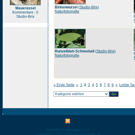
Birkenwurzel
(
Studio-Brix
)
Mauerassel
Naturfotografie
Kommentare : 0
Studio-Brix
Runzelblatt-Schneeball
(
Studio-Brix
)
Naturfotografie
« Erste Seite
«
1
2
3
4
5
6
7
8
9
»
Letzte Se
Powered by
4images
1.10
Copyright © 2002-2026
4homepages.de