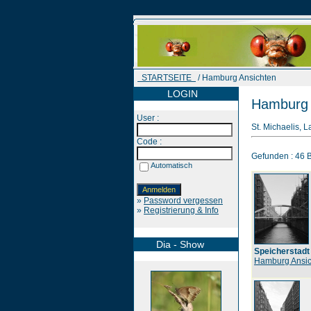
STARTSEITE
/ Hamburg Ansichten
LOGIN
Hamburg 
User :
St. Michaelis, 
Code :
Gefunden : 46 Bi
Automatisch
»
Password vergessen
»
Registrierung & Info
Dia - Show
Speicherstadt
Hamburg Ansic