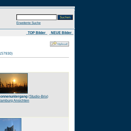
Erweiterte Suche
​ TOP Bilder
NEUE Bilder
 157930)
onnenuntergang
(
Studio-Brix
)
amburg Ansichten