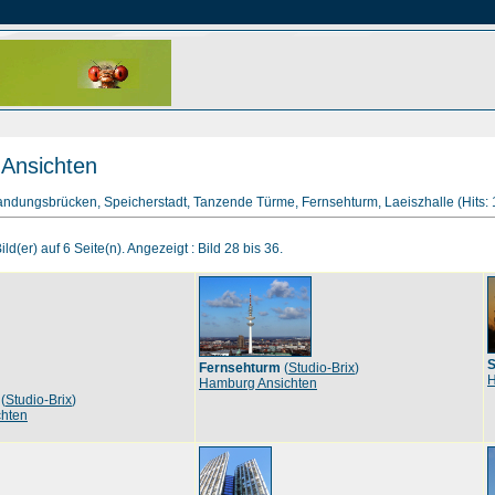
Ansichten
Landungsbrücken, Speicherstadt, Tanzende Türme, Fernsehturm, Laeiszhalle (Hits:
ld(er) auf 6 Seite(n). Angezeigt : Bild 28 bis 36.
S
Fernsehturm
(
Studio-Brix
)
H
Hamburg Ansichten
(
Studio-Brix
)
hten