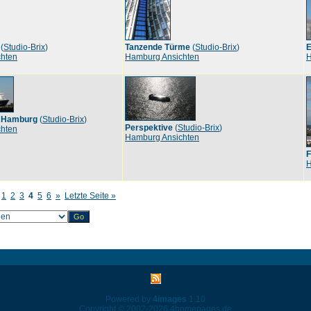
(
Studio-Brix
)
Tanzende Türme
(
Studio-Brix
)
E
hten
Hamburg Ansichten
H
r Hamburg
(
Studio-Brix
)
Perspektive
(
Studio-Brix
)
hten
Hamburg Ansichten
F
H
1
2
3
4
5
6
»
Letzte Seite »
Powered by
4images
1.10
Copyright © 2002-2026
4homepages.de