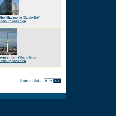
lbphilharmonie
(
Studio-Brix
)
amburg Ansichten
ernsehturm
(
Studio-Brix
)
amburg Ansichten
Bilder pro Seite :