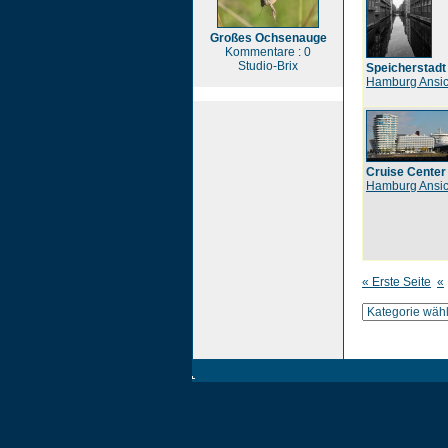
Großes Ochsenauge
Kommentare : 0
Studio-Brix
Speicherstadt
Hamburg Ansic
Cruise Cente
Hamburg Ansic
« Erste Seite
«