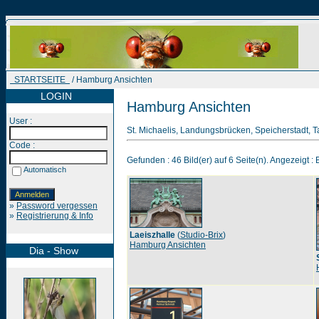
STARTSEITE
/ Hamburg Ansichten
LOGIN
Hamburg Ansichten
User :
St. Michaelis, Landungsbrücken, Speicherstadt, 
Code :
Gefunden : 46 Bild(er) auf 6 Seite(n). Angezeigt : B
Automatisch
»
Password vergessen
»
Registrierung & Info
Laeiszhalle
(
Studio-Brix
)
Hamburg Ansichten
Dia - Show