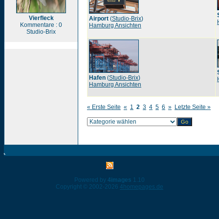
Vierfleck
Airport
(
Studio-Brix
)
Kommentare : 0
Hamburg Ansichten
Studio-Brix
Hafen
(
Studio-Brix
)
Hamburg Ansichten
« Erste Seite
«
1
2
3
4
5
6
»
Letzte Seite »
Powered by
4images
1.10
Copyright © 2002-2026
4homepages.de