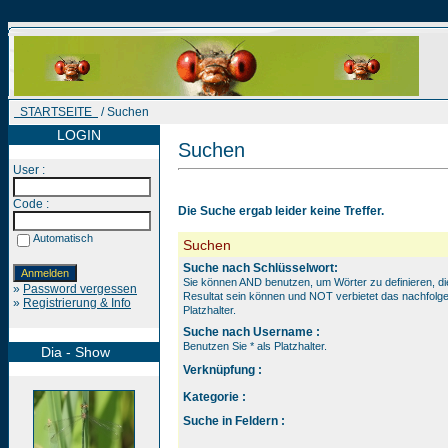
STARTSEITE
/ Suchen
LOGIN
Suchen
User :
Code :
Die Suche ergab leider keine Treffer.
Automatisch
Suchen
Suche nach Schlüsselwort:
Sie können AND benutzen, um Wörter zu definieren, d
»
Password vergessen
Resultat sein können und NOT verbietet das nachfolge
»
Registrierung & Info
Platzhalter.
Suche nach Username :
Benutzen Sie * als Platzhalter.
Dia - Show
Verknüpfung :
Kategorie :
Suche in Feldern :