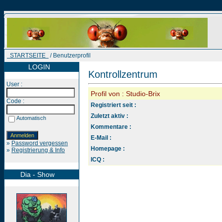
STARTSEITE
/ Benutzerprofil
LOGIN
Kontrollzentrum
User :
Profil von : Studio-Brix
Code :
Registriert seit :
Zuletzt aktiv :
Automatisch
Kommentare :
E-Mail :
»
Password vergessen
Homepage :
»
Registrierung & Info
ICQ :
Dia - Show