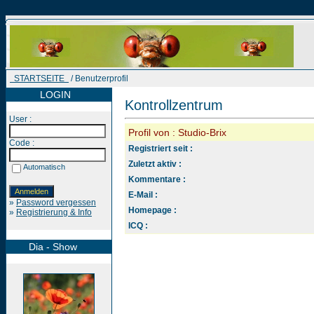
STARTSEITE
/ Benutzerprofil
LOGIN
Kontrollzentrum
User :
Profil von : Studio-Brix
Code :
Registriert seit :
Zuletzt aktiv :
Automatisch
Kommentare :
E-Mail :
»
Password vergessen
Homepage :
»
Registrierung & Info
ICQ :
Dia - Show