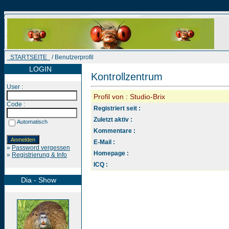
STARTSEITE
/ Benutzerprofil
LOGIN
Kontrollzentrum
User :
Profil von : Studio-Brix
Code :
Registriert seit :
Zuletzt aktiv :
Automatisch
Kommentare :
E-Mail :
»
Password vergessen
Homepage :
»
Registrierung & Info
ICQ :
Dia - Show