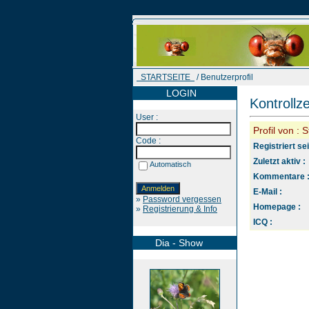
STARTSEITE
/ Benutzerprofil
LOGIN
Kontrollz
User :
Profil von : 
Code :
Registriert sei
Zuletzt aktiv :
Automatisch
Kommentare 
E-Mail :
»
Password vergessen
Homepage :
»
Registrierung & Info
ICQ :
Dia - Show