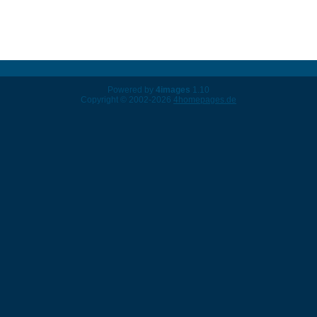
Powered by
4images
1.10
Copyright © 2002-2026
4homepages.de