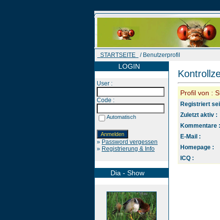
STARTSEITE
/ Benutzerprofil
LOGIN
Kontrollz
User :
Profil von : 
Code :
Registriert sei
Zuletzt aktiv :
Automatisch
Kommentare 
E-Mail :
»
Password vergessen
Homepage :
»
Registrierung & Info
ICQ :
Dia - Show