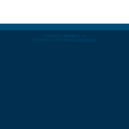
Powered by
4images
1.10
Copyright © 2002-2026
4homepages.de