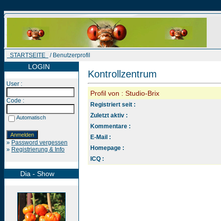
STARTSEITE
/ Benutzerprofil
LOGIN
Kontrollzentrum
User :
Profil von : Studio-Brix
Code :
Registriert seit :
Zuletzt aktiv :
Automatisch
Kommentare :
E-Mail :
»
Password vergessen
Homepage :
»
Registrierung & Info
ICQ :
Dia - Show