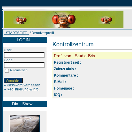
STARTSEITE
/ Benutzerprofil
LOGIN
Kontrollzentrum
User :
Profil von : Studio-Brix
Code :
Registriert seit :
Zuletzt aktiv :
Automatisch
Kommentare :
E-Mail :
»
Password vergessen
Homepage :
»
Registrierung & Info
ICQ :
Dia - Show