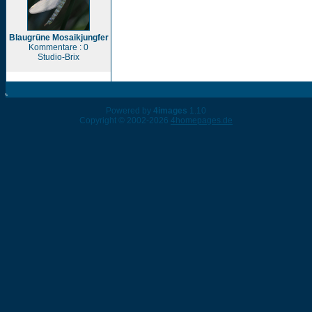
Blaugrüne Mosaikjungfer
Kommentare : 0
Studio-Brix
Powered by
4images
1.10
Copyright © 2002-2026
4homepages.de