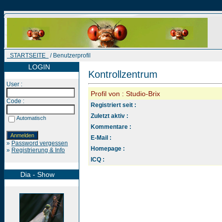
STARTSEITE
/ Benutzerprofil
LOGIN
Kontrollzentrum
User :
Profil von : Studio-Brix
Code :
Registriert seit :
Zuletzt aktiv :
Automatisch
Kommentare :
E-Mail :
»
Password vergessen
Homepage :
»
Registrierung & Info
ICQ :
Dia - Show