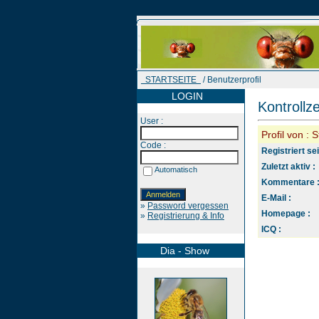
STARTSEITE
/ Benutzerprofil
LOGIN
Kontrollz
User :
Profil von : 
Code :
Registriert sei
Zuletzt aktiv :
Automatisch
Kommentare 
E-Mail :
»
Password vergessen
Homepage :
»
Registrierung & Info
ICQ :
Dia - Show