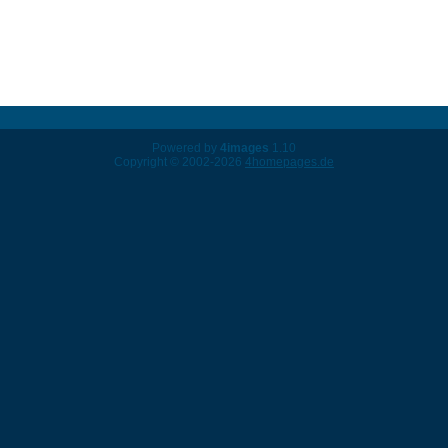
Powered by
4images
1.10
Copyright © 2002-2026
4homepages.de