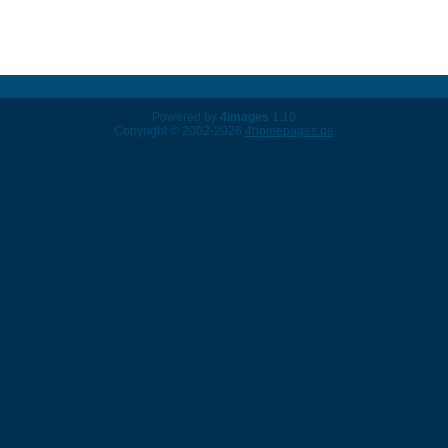
Powered by
4images
1.10
Copyright © 2002-2026
4homepages.de