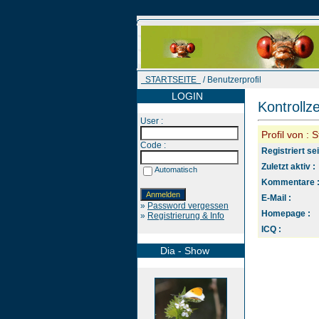
STARTSEITE
/ Benutzerprofil
LOGIN
Kontrollz
User :
Profil von : 
Code :
Registriert sei
Zuletzt aktiv :
Automatisch
Kommentare 
E-Mail :
»
Password vergessen
Homepage :
»
Registrierung & Info
ICQ :
Dia - Show