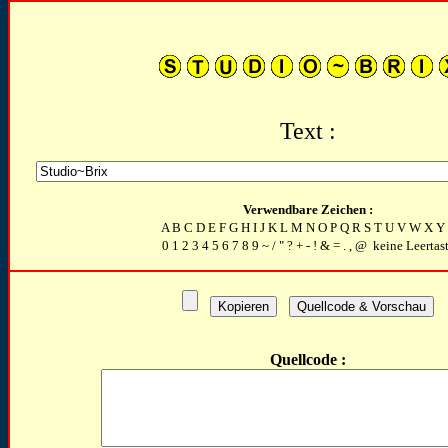
Text :
Verwendbare Zeichen :
A B C D E F G H I J K L M N O P Q R S T U V W X Y
0 1 2 3 4 5 6 7 8 9 ~ / " ? + - ! & = . , @ keine Leertas
Quellcode :