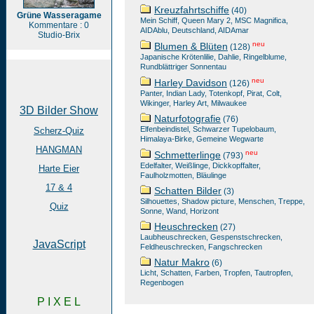
Kreuzfahrtschiffe
(40)
Grüne Wasseragame
Mein Schiff, Queen Mary 2, MSC Magnifica,
Kommentare : 0
AIDAblu, Deutschland, AIDAmar
Studio-Brix
neu
Blumen & Blüten
(128)
Japanische Krötenlilie, Dahlie, Ringelblume,
Rundblättriger Sonnentau
neu
Harley Davidson
(126)
Panter, Indian Lady, Totenkopf, Pirat, Colt,
Wikinger, Harley Art, Milwaukee
3D Bilder Show
Naturfotografie
(76)
Elfenbeindistel, Schwarzer Tupelobaum,
Scherz-Quiz
Himalaya-Birke, Gemeine Wegwarte
HANGMAN
neu
Schmetterlinge
(793)
Edelfalter, Weißlinge, Dickkopffalter,
Harte Eier
Faulholzmotten, Bläulinge
17 & 4
Schatten Bilder
(3)
Silhouettes, Shadow picture, Menschen, Treppe,
Quiz
Sonne, Wand, Horizont
Heuschrecken
(27)
Laubheuschrecken, Gespenstschrecken,
JavaScript
Feldheuschrecken, Fangschrecken
Natur Makro
(6)
Licht, Schatten, Farben, Tropfen, Tautropfen,
Regenbogen
P I X E L