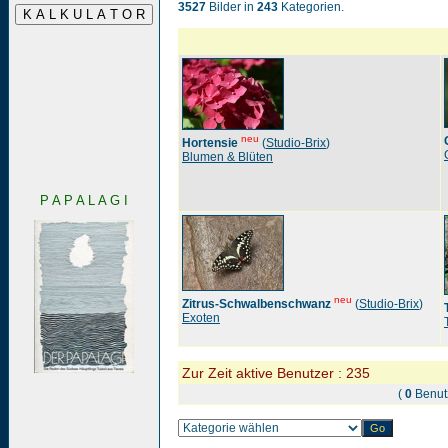
3527
Bilder in
243
Kategorien.
neu
Hortensie
(
Studio-Brix
)
Blumen & Blüten
P A P A L A G I
neu
Zitrus-Schwalbenschwanz
(
Studio-Brix
)
Exoten
Zur Zeit aktive Benutzer : 235
(
0
Benut