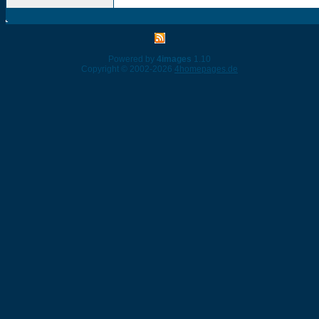
Powered by
4images
1.10
Copyright © 2002-2026
4homepages.de