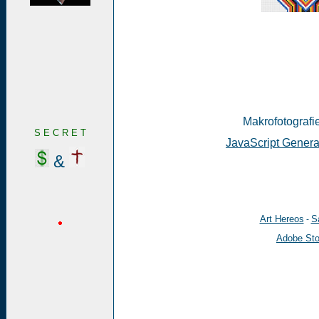
Makrofotografie
S E C R E T
JavaScript Genera
&
Art Hereos
Sa
-
Adobe St