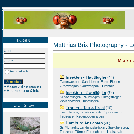
LOGIN
Matthias Brix Photography - E
User :
M a k r o
Code :
Automatisch
Insekten - Hautflügler
(44)
Faltenwespen, Sandbienen, Echte Bienen,
Grabwespen, Goldwespen, Hummeln
»
Password vergessen
»
Registrierung & Info
Insekten - Zweiflügler
(74)
Schwebfliegen, Raubfliegen, Eintagsfliegen,
Wollschweber, Dungfliegen
Dia - Show
Tropfen- Tau & Frost
(10)
Frostblumen, Fensterscheibe, Spinnennetz,
Tautropfen,Regenbogenfarben
Hamburg Ansichten
(46)
St. Michaelis, Landungsbrücken, Speicherstadt,
Tanzende Türme, Fernsehturm, Laeiszhalle