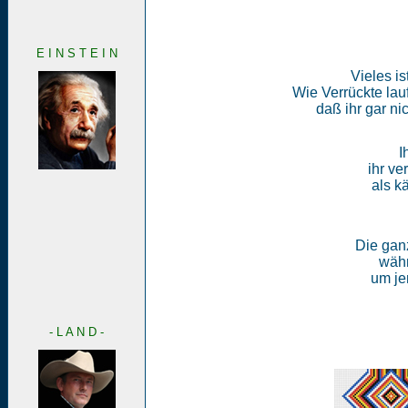
E I N S T E I N
Vieles is
Wie Verrückte lauf
daß ihr gar n
I
ihr ve
als k
Die ganz
währ
um jen
- L A N D -