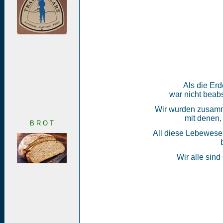
Als die Erd
war nicht beabs
Wir wurden zusamme
mit denen,
B R O T
All diese Lebewesen
Wir alle sind