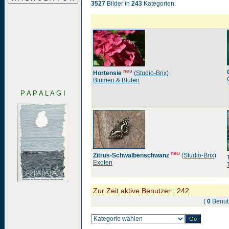
3527
Bilder in
243
Kategorien.
neu
Hortensie
(
Studio-Brix
)
Blumen & Blüten
P A P A L A G I
neu
Zitrus-Schwalbenschwanz
(
Studio-Brix
)
Exoten
Zur Zeit aktive Benutzer : 242
(
0
Benut