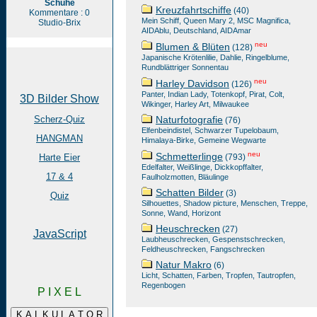
Schuhe
Kreuzfahrtschiffe
(40)
Kommentare : 0
Mein Schiff, Queen Mary 2, MSC Magnifica,
Studio-Brix
AIDAblu, Deutschland, AIDAmar
neu
Blumen & Blüten
(128)
Japanische Krötenlilie, Dahlie, Ringelblume,
Rundblättriger Sonnentau
neu
Harley Davidson
(126)
Panter, Indian Lady, Totenkopf, Pirat, Colt,
3D Bilder Show
Wikinger, Harley Art, Milwaukee
Scherz-Quiz
Naturfotografie
(76)
Elfenbeindistel, Schwarzer Tupelobaum,
HANGMAN
Himalaya-Birke, Gemeine Wegwarte
neu
Schmetterlinge
Harte Eier
(793)
Edelfalter, Weißlinge, Dickkopffalter,
17 & 4
Faulholzmotten, Bläulinge
Schatten Bilder
(3)
Quiz
Silhouettes, Shadow picture, Menschen, Treppe,
Sonne, Wand, Horizont
Heuschrecken
(27)
JavaScript
Laubheuschrecken, Gespenstschrecken,
Feldheuschrecken, Fangschrecken
Natur Makro
(6)
Licht, Schatten, Farben, Tropfen, Tautropfen,
Regenbogen
P I X E L