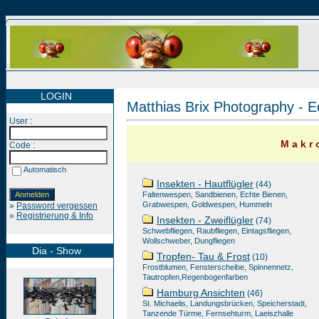
LOGIN
Matthias Brix Photography - E
User :
M a k r o
Code :
Automatisch
Insekten - Hautflügler
(44)
Faltenwespen, Sandbienen, Echte Bienen,
Grabwespen, Goldwespen, Hummeln
»
Password vergessen
»
Registrierung & Info
Insekten - Zweiflügler
(74)
Schwebfliegen, Raubfliegen, Eintagsfliegen,
Wollschweber, Dungfliegen
Dia - Show
Tropfen- Tau & Frost
(10)
Frostblumen, Fensterscheibe, Spinnennetz,
Tautropfen,Regenbogenfarben
Hamburg Ansichten
(46)
St. Michaelis, Landungsbrücken, Speicherstadt,
Tanzende Türme, Fernsehturm, Laeiszhalle