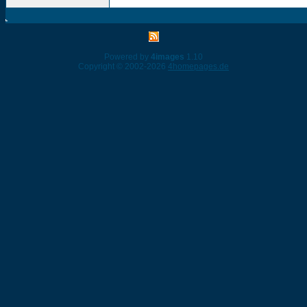
Powered by
4images
1.10
Copyright © 2002-2026
4homepages.de