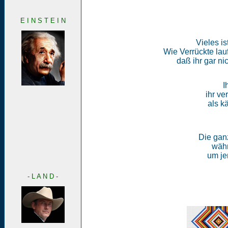
E I N S T E I N
Vieles is
Wie Verrückte lauf
daß ihr gar n
I
ihr ve
als k
Die ganz
währ
um jen
- L A N D -