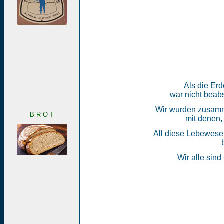
Als die Erd
war nicht beabs
Wir wurden zusamme
B R O T
mit denen,
All diese Lebewesen
Wir alle sind