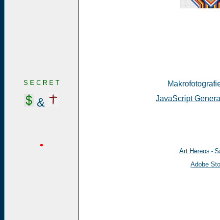
S E C R E T
Makrofotografie
JavaScript Genera
&
Art Hereos
Sa
-
Adobe St