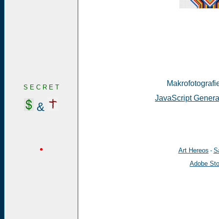
Makrofotografie
S E C R E T
JavaScript Genera
&
Art Hereos
Sa
-
Adobe St