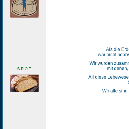
Als die Erd
war nicht beabs
Wir wurden zusamme
mit denen,
B R O T
All diese Lebewesen
Wir alle sind