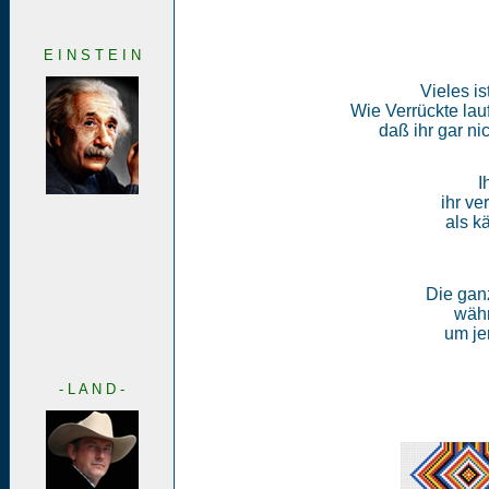
E I N S T E I N
Vieles is
Wie Verrückte lauf
daß ihr gar n
I
ihr ve
als k
Die ganz
währ
um jen
- L A N D -