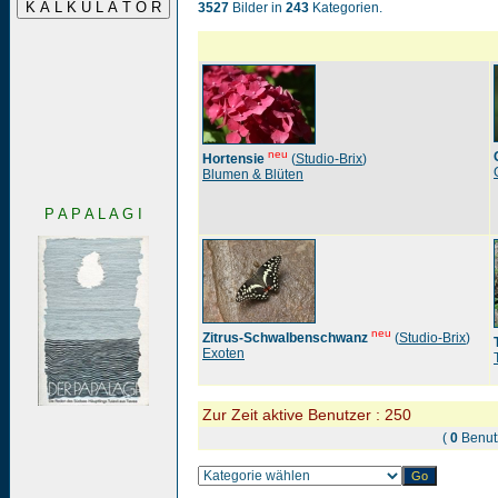
3527
Bilder in
243
Kategorien.
neu
Hortensie
(
Studio-Brix
)
Blumen & Blüten
P A P A L A G I
neu
Zitrus-Schwalbenschwanz
(
Studio-Brix
)
Exoten
Zur Zeit aktive Benutzer : 250
(
0
Benut