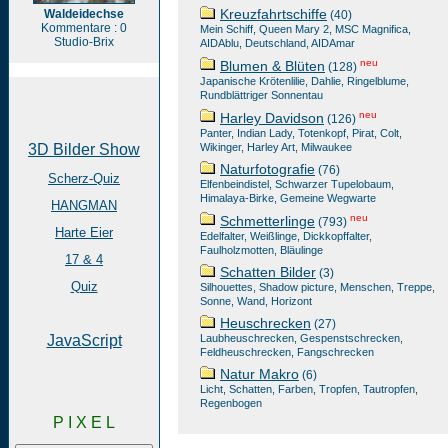
Kreuzfahrtschiffe
Waldeidechse
(40)
Kommentare : 0
Mein Schiff, Queen Mary 2, MSC Magnifica,
Studio-Brix
AIDAblu, Deutschland, AIDAmar
neu
Blumen & Blüten
(128)
Japanische Krötenlilie, Dahlie, Ringelblume,
Rundblättriger Sonnentau
neu
Harley Davidson
(126)
Panter, Indian Lady, Totenkopf, Pirat, Colt,
3D Bilder Show
Wikinger, Harley Art, Milwaukee
Naturfotografie
(76)
Scherz-Quiz
Elfenbeindistel, Schwarzer Tupelobaum,
Himalaya-Birke, Gemeine Wegwarte
HANGMAN
neu
Schmetterlinge
(793)
Harte Eier
Edelfalter, Weißlinge, Dickkopffalter,
Faulholzmotten, Bläulinge
17 & 4
Schatten Bilder
(3)
Quiz
Silhouettes, Shadow picture, Menschen, Treppe,
Sonne, Wand, Horizont
Heuschrecken
(27)
JavaScript
Laubheuschrecken, Gespenstschrecken,
Feldheuschrecken, Fangschrecken
Natur Makro
(6)
Licht, Schatten, Farben, Tropfen, Tautropfen,
Regenbogen
P I X E L