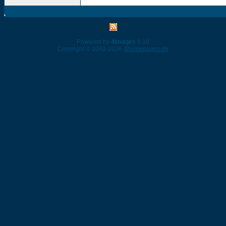
Powered by
4images
1.10
Copyright © 2002-2026
4homepages.de