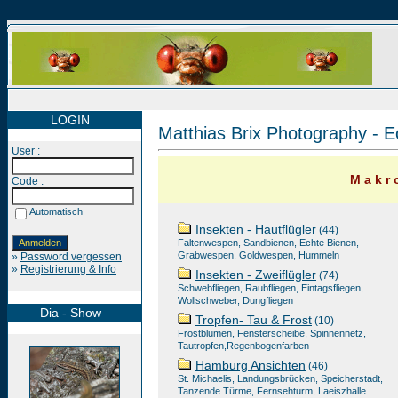
LOGIN
Matthias Brix Photography - E
User :
M a k r o
Code :
Automatisch
Insekten - Hautflügler
(44)
Faltenwespen, Sandbienen, Echte Bienen,
Grabwespen, Goldwespen, Hummeln
»
Password vergessen
»
Registrierung & Info
Insekten - Zweiflügler
(74)
Schwebfliegen, Raubfliegen, Eintagsfliegen,
Wollschweber, Dungfliegen
Dia - Show
Tropfen- Tau & Frost
(10)
Frostblumen, Fensterscheibe, Spinnennetz,
Tautropfen,Regenbogenfarben
Hamburg Ansichten
(46)
St. Michaelis, Landungsbrücken, Speicherstadt,
Tanzende Türme, Fernsehturm, Laeiszhalle