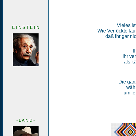
Vieles is
E I N S T E I N
Wie Verrückte lauf
daß ihr gar n
I
ihr ve
als k
Die ganz
währ
um jen
- L A N D -