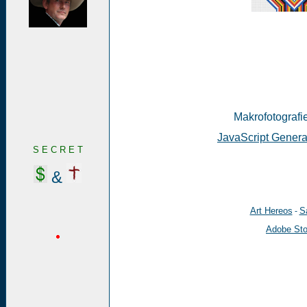
Makrofotografie
JavaScript Genera
S E C R E T
&
Art Hereos
Sa
-
Adobe St