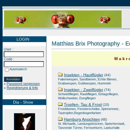
LOGIN
Matthias Brix Photography - E
User :
M a k r o
Code :
Automatisch
Insekten - Hautflügler
(44)
Faltenwespen, Sandbienen, Echte Bienen,
Grabwespen, Goldwespen, Hummeln
»
Password vergessen
»
Registrierung & Info
Insekten - Zweiflügler
(74)
Schwebfliegen, Raubfliegen, Eintagsfliegen,
Wollschweber, Dungfliegen
Dia - Show
Tropfen- Tau & Frost
(10)
Frostblumen, Fensterscheibe, Spinnennetz,
Tautropfen,Regenbogenfarben
Hamburg Ansichten
(46)
St. Michaelis, Landungsbrücken, Speicherstadt,
Tanzende Türme, Fernsehturm, Laeiszhalle