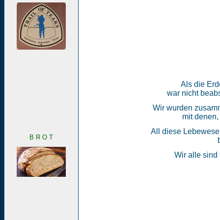
Als die Erd
war nicht beabs
Wir wurden zusamme
mit denen,
All diese Lebewesen
B R O T
Wir alle sind