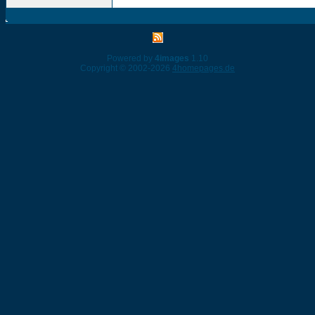
Powered by
4images
1.10
Copyright © 2002-2026
4homepages.de