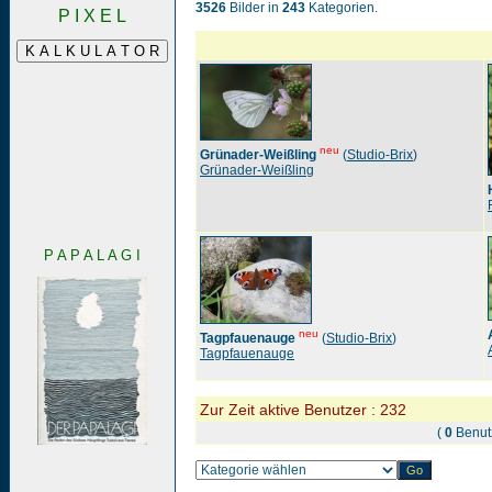
3526
Bilder in
243
Kategorien.
P I X E L
neu
Grünader-Weißling
(
Studio-Brix
)
Grünader-Weißling
P A P A L A G I
neu
Tagpfauenauge
(
Studio-Brix
)
Tagpfauenauge
Zur Zeit aktive Benutzer : 232
(
0
Benut