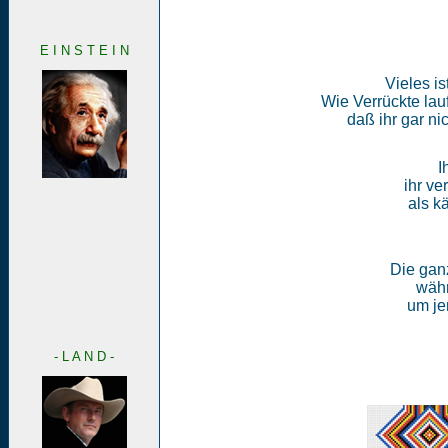
E I N S T E I N
Vieles is
Wie Verrückte lauf
daß ihr gar n
I
ihr ve
als k
Die ganz
währ
um jen
- L A N D -