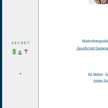
Makrofotografie
S E C R E T
JavaScript Genera
&
Art Hereos
Sa
-
Adobe St