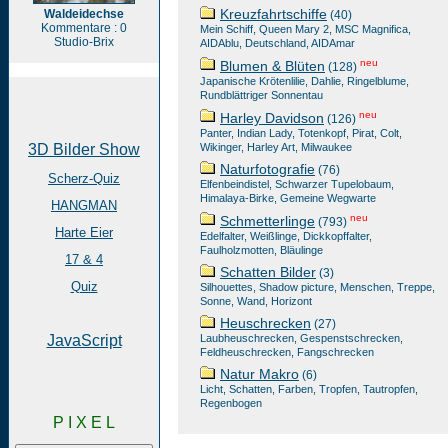
Kreuzfahrtschiffe
Waldeidechse
(40)
Kommentare : 0
Mein Schiff, Queen Mary 2, MSC Magnifica,
Studio-Brix
AIDAblu, Deutschland, AIDAmar
neu
Blumen & Blüten
(128)
Japanische Krötenlilie, Dahlie, Ringelblume,
Rundblättriger Sonnentau
neu
Harley Davidson
(126)
Panter, Indian Lady, Totenkopf, Pirat, Colt,
3D Bilder Show
Wikinger, Harley Art, Milwaukee
Naturfotografie
(76)
Scherz-Quiz
Elfenbeindistel, Schwarzer Tupelobaum,
Himalaya-Birke, Gemeine Wegwarte
HANGMAN
neu
Schmetterlinge
(793)
Harte Eier
Edelfalter, Weißlinge, Dickkopffalter,
Faulholzmotten, Bläulinge
17 & 4
Schatten Bilder
(3)
Quiz
Silhouettes, Shadow picture, Menschen, Treppe,
Sonne, Wand, Horizont
Heuschrecken
(27)
JavaScript
Laubheuschrecken, Gespenstschrecken,
Feldheuschrecken, Fangschrecken
Natur Makro
(6)
Licht, Schatten, Farben, Tropfen, Tautropfen,
Regenbogen
P I X E L