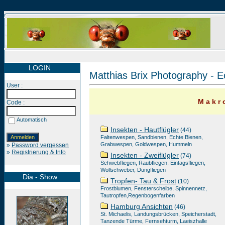
LOGIN
Matthias Brix Photography - E
User :
M a k r o
Code :
Automatisch
Insekten - Hautflügler
(44)
Faltenwespen, Sandbienen, Echte Bienen,
Grabwespen, Goldwespen, Hummeln
»
Password vergessen
»
Registrierung & Info
Insekten - Zweiflügler
(74)
Schwebfliegen, Raubfliegen, Eintagsfliegen,
Wollschweber, Dungfliegen
Dia - Show
Tropfen- Tau & Frost
(10)
Frostblumen, Fensterscheibe, Spinnennetz,
Tautropfen,Regenbogenfarben
Hamburg Ansichten
(46)
St. Michaelis, Landungsbrücken, Speicherstadt,
Tanzende Türme, Fernsehturm, Laeiszhalle