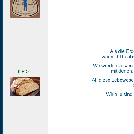
Als die Erd
war nicht beabs
Wir wurden zusamme
mit denen,
B R O T
All diese Lebewesen
Wir alle sind