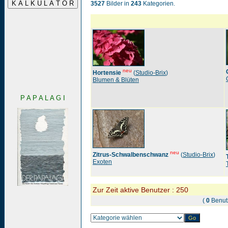
3527
Bilder in
243
Kategorien.
neu
Hortensie
(
Studio-Brix
)
Blumen & Blüten
P A P A L A G I
neu
Zitrus-Schwalbenschwanz
(
Studio-Brix
)
Exoten
Zur Zeit aktive Benutzer : 250
(
0
Benut