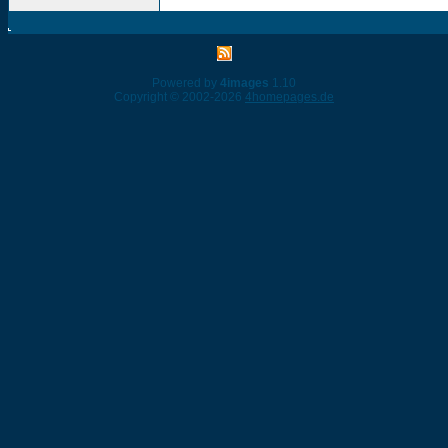
Powered by
4images
1.10
Copyright © 2002-2026
4homepages.de