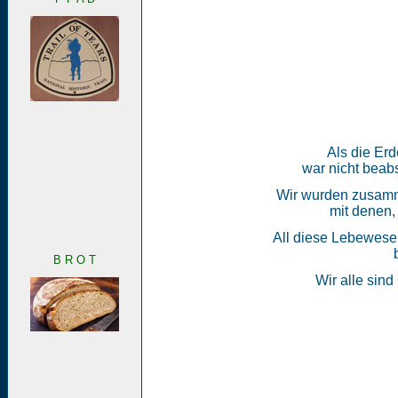
Als die Erd
war nicht beabs
Wir wurden zusamme
mit denen,
All diese Lebewesen
B R O T
Wir alle sind