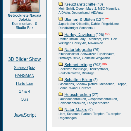
Kreuzfahrtschiffe
(40)
Mein Schiff, Queen Mary 2, MSC Magnifica,
AIDAblu, Deutschland, AIDAmar
Getrocknete Nagaia
neu
Blumen & Blüten
Jolokia
(127)
Kommentare : 0
Japanische Krötenlilie, Dahlie, Ringelblume,
Studio-Brix
Rundblättriger Sonnentau
neu
Harley Davidson
(126)
Panter, Indian Lady, Totenkopf, Pirat, Colt,
Wikinger, Harley Art, Milwaukee
Naturfotografie
(76)
Elfenbeindistel, Schwarzer Tupelobaum,
Himalaya-Birke, Gemeine Wegwarte
3D Bilder Show
neu
Schmetterlinge
(793)
Scherz-Quiz
Edelfalter, Weißlinge, Dickkopffalter,
Faulholzmotten, Bläulinge
HANGMAN
Schatten Bilder
(3)
Harte Eier
Silhouettes, Shadow picture, Menschen, Treppe,
Sonne, Wand, Horizont
17 & 4
Heuschrecken
(27)
Quiz
Laubheuschrecken, Gespenstschrecken,
Feldheuschrecken, Fangschrecken
Natur Makro
(6)
Licht, Schatten, Farben, Tropfen, Tautropfen,
JavaScript
Regenbogen