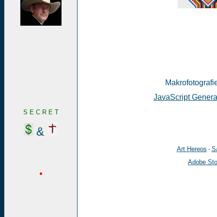
Makrofotografie
JavaScript Genera
S E C R E T
&
Art Hereos
Sa
-
Adobe St