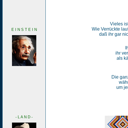
Vieles is
Wie Verrückte lauf
E I N S T E I N
daß ihr gar n
I
ihr ve
als k
Die ganz
währ
um jen
- L A N D -