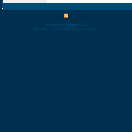
Powered by
4images
1.10
Copyright © 2002-2026
4homepages.de