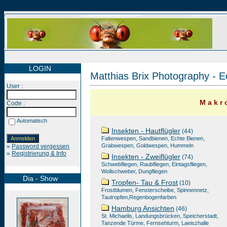
LOGIN
Matthias Brix Photography - E
User :
M a k r o
Code :
Automatisch
Insekten - Hautflügler
(44)
Faltenwespen, Sandbienen, Echte Bienen,
Grabwespen, Goldwespen, Hummeln
»
Password vergessen
»
Registrierung & Info
Insekten - Zweiflügler
(74)
Schwebfliegen, Raubfliegen, Eintagsfliegen,
Wollschweber, Dungfliegen
Dia - Show
Tropfen- Tau & Frost
(10)
Frostblumen, Fensterscheibe, Spinnennetz,
Tautropfen,Regenbogenfarben
Hamburg Ansichten
(46)
St. Michaelis, Landungsbrücken, Speicherstadt,
Tanzende Türme, Fernsehturm, Laeiszhalle