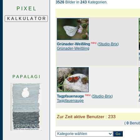
3526
Bilder in
243
Kategorien.
P I X E L
neu
Grünader-Weißling
(
Studio-Brix
)
Grünader-Weißling
P A P A L A G I
neu
Tagpfauenauge
(
Studio-Brix
)
Tagpfauenauge
Zur Zeit aktive Benutzer : 233
(
0
Benut